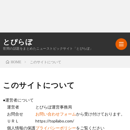
とぴらぼ
世間の話題をまとめたニューストピックサイト「とぴらぼ」
このサイトについて
HOME
ホ
このサイトについて
ー
最
●運営者について
運営者 とぴらぼ運営事務局
ム
近
こ
お問合せ
お問い合わせフォーム
から受け付けております。
ＵＲＬ https://topilabo.com/
の
の
プ
個人情報の保護
プライバシーポリシー
をご覧ください