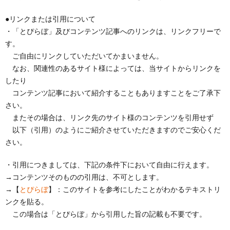
記
サ
ラ
お
●リンクまたは引用について
・「とぴらぼ」及びコンテンツ記事へのリンクは、リンクフリーで
事
す。
イ
イ
問
ご自由にリンクしていただいてかまいません。
なお、関連性のあるサイト様によっては、当サイトからリンクを
一
ト
バ
い
したり
コンテンツ記事において紹介することもありますことをご了承下
覧
に
シ
合
さい。
またその場合は、リンク先のサイト様のコンテンツを引用せず
つ
ー
わ
以下（引用）のようにご紹介させていただきますのでご安心くだ
さい。
い
ポ
せ
・引用につきましては、下記の条件下において自由に行えます。
→コンテンツそのものの引用は、不可とします。
て
リ
→【
とぴらぼ
】：このサイトを参考にしたことがわかるテキストリ
ンクを貼る。
シ
この場合は「とぴらぼ」から引用した旨の記載も不要です。