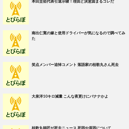
本田圭佑代表引退示唆！理由と決意固まるコレだ
南出仁寛の嫁と使用ドライバーが気になるので調べてみ
た
笑点メンバー追悼コメント 落語家の桂歌丸さん死去
大泉洋10キロ減量 こんな夜更けにバナナかよ
桂歌丸師匠が死去ニュース 死因や原因について