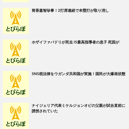
筒香嘉智珍事！2打席連続で本塁打が取り消し
ホザイファバドリが死去 IS最高指導者の息子 死因が
SNS税法律をウガンダ共和国が実施！国民が大爆発状態
ナイジェリア代表ミケルジョンオビの父親が試合直前に
誘拐されていた