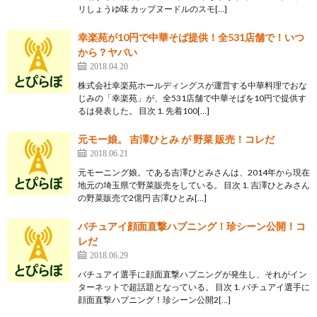
リしょうゆ味 カップヌードルのスモ[…]
幸楽苑が10円で中華そば提供！全531店舗で！いつ
から？ヤバい
2018.04.20
株式会社幸楽苑ホールディングスが運営する中華料理でおな
じみの「幸楽苑」が、全531店舗で中華そばを10円で提供す
るは発表した。 目次 1. 先着100[…]
元モー娘。 吉澤ひとみ が 野菜 販売！コレだ
2018.06.21
元モーニング娘。である吉澤ひとみさんは、2014年から現在
地元の埼玉県で野菜販売をしている。 目次 1. 吉澤ひとみさん
の野菜販売で2億円 吉澤ひとみ[…]
バチュアイ顔面直撃ハプニング！珍シーン公開！コ
レだ
2018.06.29
バチュアイ選手に顔面直撃ハプニングが発生し、それがイン
ターネットで超話題となっている。 目次 1. バチュアイ選手に
顔面直撃ハプニング！珍シーン公開2[…]