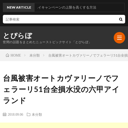
NEW ARTICLE
ファミペイキャンペーンの上限を高くする方法
とぴらぼ
世間の話題をまとめたニューストピックサイト「とぴらぼ」
未分類
台風被害オートカヴァリーノでフェラーリ51台全
HOME
ホ
台風被害オートカヴァリーノでフ
ー
最
ェラーリ51台全損水没の六甲アイ
ランド
ム
近
こ
2018.09.06
未分類
の
の
プ