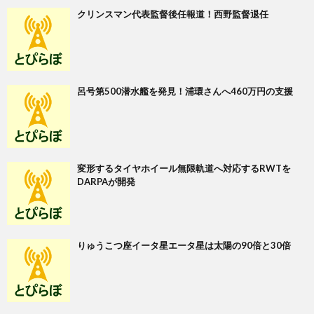
クリンスマン代表監督後任報道！西野監督退任
呂号第500潜水艦を発見！浦環さんへ460万円の支援
変形するタイヤホイール無限軌道へ対応するRWTを
DARPAが開発
りゅうこつ座イータ星エータ星は太陽の90倍と30倍