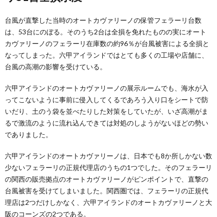
台風が直撃した当時のオートカヴァリーノの保管フェラーリ台数
は、53台にのぼる。そのうち2台は全損を免れたものの実にオート
カヴァリーノのフェラーリ在庫数の約96％が台風被害による全損と
なってしまった。六甲アイランドではとても多くの工場や店舗に、
台風の高潮の影響を受けている。
六甲アイランドのオートカヴァリーノの展示ルームでも、海水が入
ってこないように事前に侵入してくるであろう入り口をシートで防
いだり、土のう袋を並べたりした対策をしていたが、いざ高潮がま
るで激流のように流れ込んできては対処のしようがないほどの勢い
でありました。
六甲アイランドのオートカヴァリーノは、日本でも8か所しかない数
少ないフェラーリの正規代理店のうちの1つでした。そのフェラーリ
の関西の販売拠点のオートカヴァリーノがピンポイントで、直撃の
台風被害を受けてしまいました。関西圏では、フェラーリの正規代
理店は2つだけしかなく、六甲アイランドのオートカヴァリーノと大
阪のコーンズの2つである。