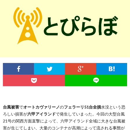
記
サ
ラ
お
事
イ
イ
問
一
ト
バ
い
覧
に
シ
合
つ
ー
わ
い
ポ
せ
て
リ
台風被害
で
オートカヴァリーノ
の
フェラーリ51台全損
水没という恐
シ
ろしい損害が
六甲アイランド
で発生していまった。今回の大型台風
21号の関西方面直撃によって、六甲アイランド全域に大きな台風被
害が生じてしまい、大量のコンテナが高潮によって流される事態が
ー