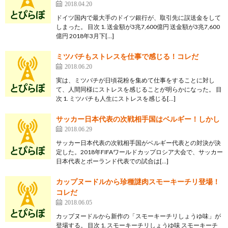
2018.04.20
ドイツ国内で最大手のドイツ銀行が、取引先に誤送金をして
しまった。 目次 1. 送金額が3兆7,600億円 送金額が3兆7,600
億円 2018年3月下[…]
ミツバチもストレスを仕事で感じる！コレだ
2018.06.20
実は、ミツバチが日頃花粉を集めて仕事をすることに対し
て、人間同様にストレスを感じることが明らかになった。 目
次 1. ミツバチも人生にストレスを感じる[…]
サッカー日本代表の次戦相手国はベルギー！しかし
2018.06.29
サッカー日本代表の次戦相手国がベルギー代表との対決が決
定した。2018年FIFAワールドカップロシア大会で、サッカー
日本代表とポーランド代表での試合は[…]
カップヌードルから珍種謎肉スモーキーチリ登場！
コレだ
2018.06.05
カップヌードルから新作の「スモーキーチリしょうゆ味」が
登場する。 目次 1. スモーキーチリしょうゆ味 スモーキーチ