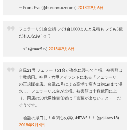
— Front Evo (@huronntozeroex)
2018年9月6日
フェラーリ51台全損って1台1000まんと見積もっても5億
だもんなあ(´･ω･`)
— s* (@mac5sv)
2018年9月6日
台風21号 フェラーリ51台が海水に浸って全損、被害額は
十数億円。神戸・六甲アイランドにある「フェラーリ」
の正規販売店。台風21号による高潮で店内は約1mまで浸
水し、フェラーリ51台が全損。被害額は十数億円に上
り、同店の50代男性責任者は「言葉が出ない」と・・だ
そうです。
— 会話の糸口に！＠関心の高いNEWS！！ (@ql4aey18)
2018年9月6日