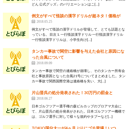
どん 公式グッズ」のバリエーションはこ[…]
例文がすべて怪談の漢字ドリルが超ネタ！価格が
2018.05.25
例文がすべて怪談の漢字ドリルが登場して、とても話題とな
っている。 目次 1. 一行怪談漢字ドリル 一行怪談漢字ドリル
一行怪談漢字ドリルは、小学生向け[…]
タンカー事故で関空に影響を与えた会社と原因にな
った台風について
2018.09.09
タンカー事故で関空の連絡橋が崩壊し、そのタンカー所有会
社と事故原因となった台風21号についてまとめました。タン
カー事故で関西国際空港は連絡橋を失い、大[…]
片山晋呉の処分発表された！30万円の罰金と
2018.06.27
日本ゴルフツアー選手権の森ビルカップのプロアマ大会に
て、片山晋呉の処分発表がされた。日本ゴルフツアー機構で
は、ゴルフ選手に対して様々な規約やタブーなど[…]
TOKIO国分太一が4ヶ月ぶりにゴチ登場！いつ