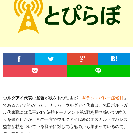
記
サ
ラ
お
事
イ
イ
問
一
ト
バ
い
覧
に
シ
合
つ
ー
わ
い
ポ
せ
ウルグアイ代表
の
監督
が
杖
をもつ理由が「
ギラン・バレー症候群
」
て
リ
であることがわかった。サッカーウルグアイ代表は、先日ポルトガ
ル代表戦には見事2-1で決勝トーナメント第1戦を勝ち抜いて8位入
シ
りを果たしたが、その一方でウルグアイ代表のオスカル・タバレス
監督が杖をついている様子に対して心配の声も集まっているので、
ー