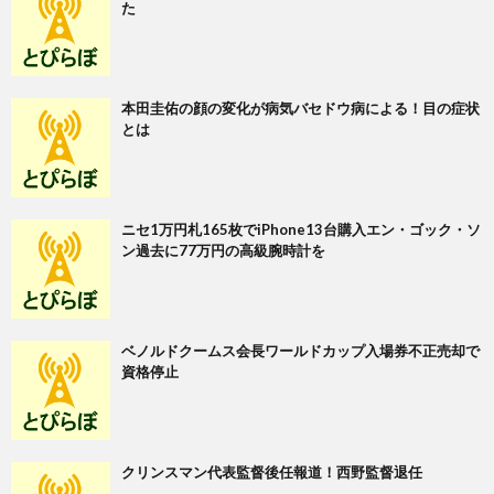
た
本田圭佑の顔の変化が病気バセドウ病による！目の症状
とは
ニセ1万円札165枚でiPhone13台購入エン・ゴック・ソ
ン過去に77万円の高級腕時計を
ベノルドクームス会長ワールドカップ入場券不正売却で
資格停止
クリンスマン代表監督後任報道！西野監督退任