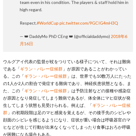
team even in his condition. The players & staff hold him in
high regard.
Respect.
#WorldCup
⁠
pic.twitter.com/9GCIG4mH3Q
— 👑 DaddyMo PhD CEng 👑 (@officialdaddymo)
2018年6
月16日
ウルグアイ代表の監督が杖をつりている様子について、それは難病
である「
ギラン・バレー症候群
」が原因であることがわかってい
る。この「
ギラン・バレー症候群
」は、世界でも10数万人にたった
の1人か2人の割合で発症する難病であり、神経疾患状態となる。ま
た、この「
ギラン・バレー症候群
」は予防注射などの接種や感染症
が原因となり発症してしまう難病であるが、体全体にマヒ症状が発
生してしまう状態も見受けられる。例えば、「
ギラン・バレー症候
群
」の初期段階は足のマヒ感覚を覚えるが、その後手先のシビレや
顔面のシビレを感じるようになり、症状が重い場合は呼吸器官のマ
ヒなどが生じて行動が出来なくなってしまったり食事はおろか呼吸
が困難になる場合もある。