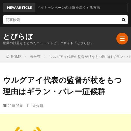
NEW ARTICLE
ファミペイキャンペーンの上限を高くする方法
とぴらぼ
世間の話題をまとめたニューストピックサイト「とぴらぼ」
未分類
ウルグアイ代表の監督が杖をもつ理由はギラン・バ
HOME
ホ
ウルグアイ代表の監督が杖をもつ
ー
最
理由はギラン・バレー症候群
ム
近
こ
2018.07.01
未分類
の
の
プ