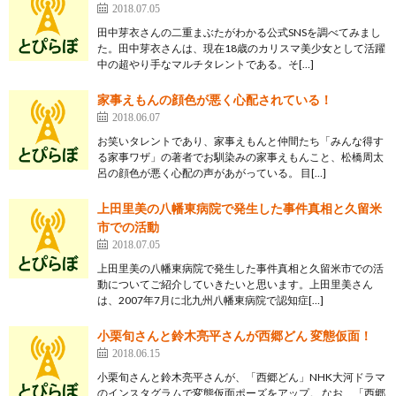
2018.07.05
田中芽衣さんの二重まぶたがわかる公式SNSを調べてみまし
た。田中芽衣さんは、現在18歳のカリスマ美少女として活躍
中の超やり手なマルチタレントである。そ[…]
家事えもんの顔色が悪く心配されている！
2018.06.07
お笑いタレントであり、家事えもんと仲間たち「みんな得す
る家事ワザ」の著者でお馴染みの家事えもんこと、松橋周太
呂の顔色が悪く心配の声があがっている。 目[…]
上田里美の八幡東病院で発生した事件真相と久留米
市での活動
2018.07.05
上田里美の八幡東病院で発生した事件真相と久留米市での活
動についてご紹介していきたいと思います。上田里美さん
は、2007年7月に北九州八幡東病院で認知症[…]
小栗旬さんと鈴木亮平さんが西郷どん 変態仮面！
2018.06.15
小栗旬さんと鈴木亮平さんが、「西郷どん」NHK大河ドラマ
のインスタグラムで変態仮面ポーズをアップ。 なお、「西郷