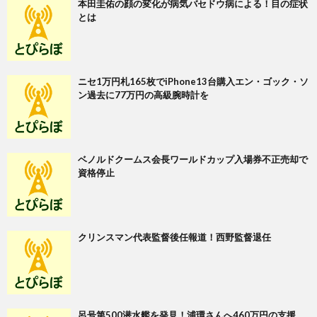
本田圭佑の顔の変化が病気バセドウ病による！目の症状
とは
ニセ1万円札165枚でiPhone13台購入エン・ゴック・ソ
ン過去に77万円の高級腕時計を
ベノルドクームス会長ワールドカップ入場券不正売却で
資格停止
クリンスマン代表監督後任報道！西野監督退任
呂号第500潜水艦を発見！浦環さんへ460万円の支援