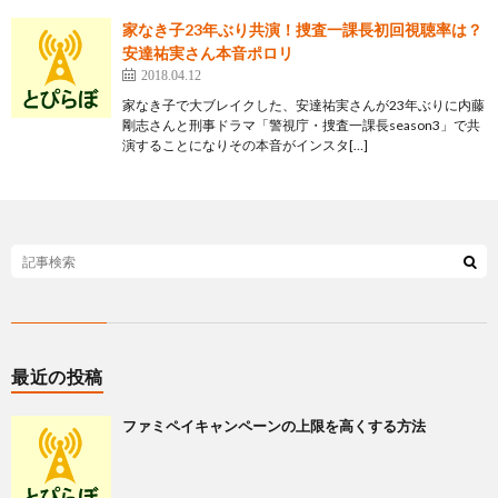
家なき子23年ぶり共演！捜査一課長初回視聴率は？
安達祐実さん本音ポロリ
2018.04.12
家なき子で大ブレイクした、安達祐実さんが23年ぶりに内藤
剛志さんと刑事ドラマ「警視庁・捜査一課長season3」で共
演することになりその本音がインスタ[…]
最近の投稿
ファミペイキャンペーンの上限を高くする方法