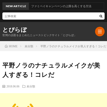
NEW ARTICLE
ファミペイキャンペーンの上限を高くする方法
とぴらぼ
世間の話題をまとめたニューストピックサイト「とぴらぼ」
未分類
平野ノラのナチュラルメイクが美人すぎる！コレだ
HOME
ホ
平野ノラのナチュラルメイクが美
ー
最
人すぎる！コレだ
ム
近
こ
2018.06.06
未分類
の
の
プ