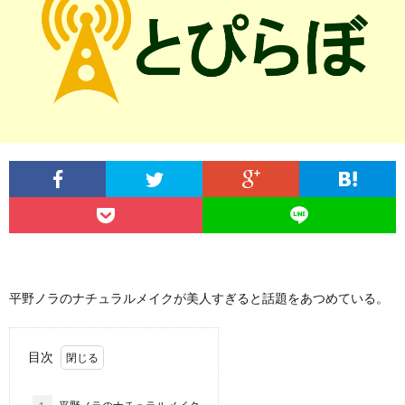
記
サ
ラ
お
事
イ
イ
問
一
ト
バ
い
覧
に
シ
合
つ
ー
わ
い
ポ
せ
平野ノラのナチュラルメイクが美人すぎると話題をあつめている。
て
リ
シ
目次
ー