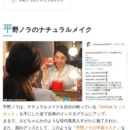
1.
平野ノラのナチュラルメイク
平
野ノラのナチュラルメイク
平野ノラは、ナチュラルメイクを自分の映っている「
KitKat キット
カット
」を手にした姿で自身のインスタグラムにアップ。
まるで、エビちゃんかのような現代風美人すがたに魅了された。
また、面白グッズとして、このような「
平野ノラの半面マスク
」な